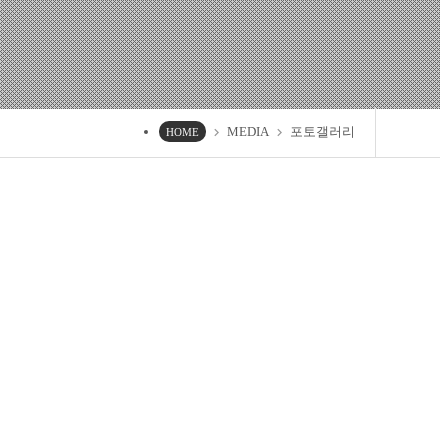
MEDIA
포토갤러리
chevron_right
chevron_right
HOME