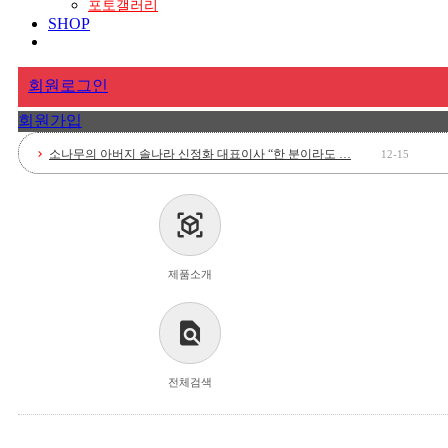
포토갤러리
SHOP
회원로그인
회원가입
소나무의 아버지 솔나라 신정화 대표이사 “한 분이라도 …
12-15
chevron_right
view_in_ar
제품소개
find_in_page
전체검색