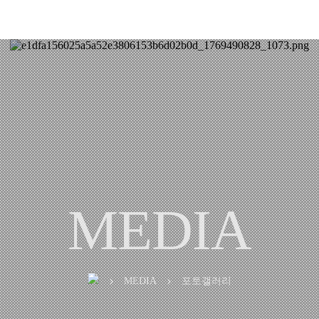
MEDIA
MEDIA
포토갤러리
chevron_right
chevron_right