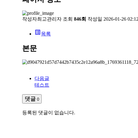
작성자
최고관리자
조회
846회
작성일
2026-01-26 02:1
list_alt
목록
본문
다음글
테스트
댓글
0
등록된 댓글이 없습니다.