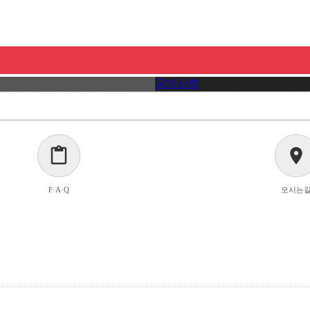
공지사항
content_paste
location_on
F·A·Q
오시는