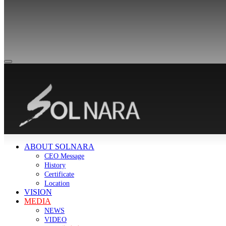
ABOUT SOLNARA
CEO Message
History
Certificate
Location
VISION
MEDIA
NEWS
VIDEO